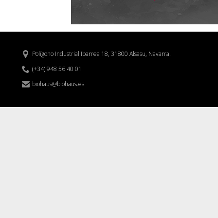
Polígono Industrial Ibarrea 18, 31800 Alsasu, Navarra.


(+34) 948 56 40 01
biohaus@biohaus.es
