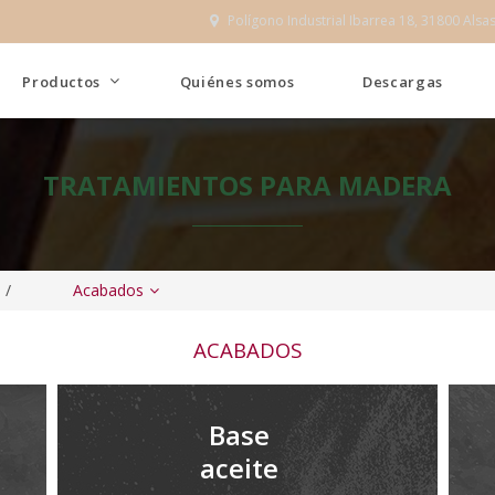
Polígono Industrial Ibarrea 18, 31800 Alsa

Productos
Quiénes somos
Descargas
TRATAMIENTOS PARA MADERA
/
Acabados
ACABADOS
Base
aceite