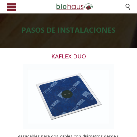

PASOS DE INSTALACIONES
KAFLEX DUO
Pasacables para dos cables con diámetros desde 6