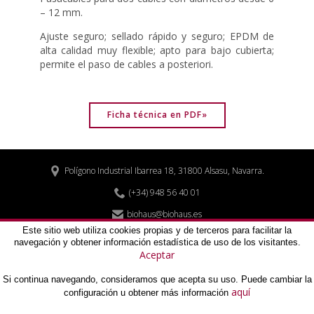
– 12 mm.
Ajuste seguro; sellado rápido y seguro; EPDM de
alta calidad muy flexible; apto para bajo cubierta;
permite el paso de cables a posteriori.
Ficha técnica en PDF»
Polígono Industrial Ibarrea 18, 31800 Alsasu, Navarra.


(+34) 948 56 40 01
biohaus@biohaus.es

Este sitio web utiliza cookies propias y de terceros para facilitar la
navegación y obtener información estadística de uso de los visitantes.
Aviso legal
Aceptar
Política de privacidad
Si continua navegando, consideramos que acepta su uso. Puede cambiar la
Cookies
aquí
configuración u obtener más información