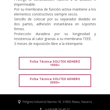
impermeable.
Por su membrana de función-activa mantiene a los
elementos constructivos siempre secos.
Sencillo de colocar por su separador dividido en
dos partes, adhesión instantánea en soportes
firmes.
Protección duradera por su longevidad y
resistencia al calor gracias a su membrana TEEE.
3 meses de exposición libre a la intemperie.
Ficha Técnica SOLITEX ADHERO
1000»
Ficha Técnica SOLITEX ADHERO
3000»
Polígono Industrial Ibarrea 18, 31800 Alsasu, Navarra.


(+34) 948 56 40 01