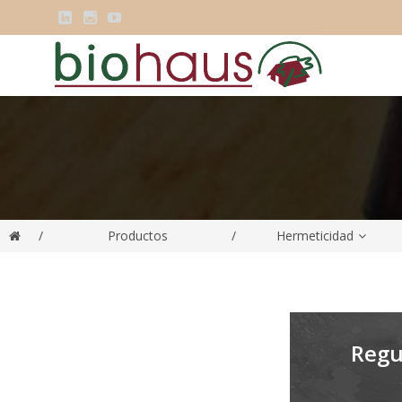



/
Productos
/
Hermeticidad
Regu