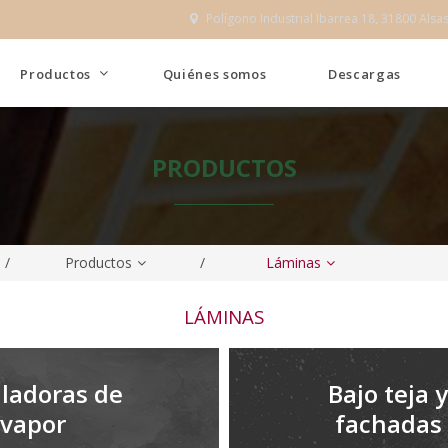
Polígono Industrial Ibarrea 18, 31800 Alsa

Productos
Quiénes somos
Descargas
PRODUCTOS
/
Productos
/
Láminas
LÁMINAS
ladoras de
Bajo teja 
vapor
fachadas