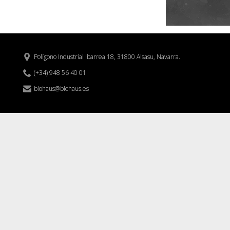
Polígono Industrial Ibarrea 18, 31800 Alsasu, Navarra.


(+34) 948 56 40 01
biohaus@biohaus.es
