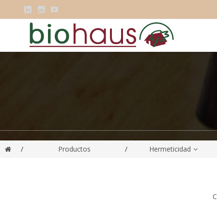



/
Productos
/
Hermeticidad
C