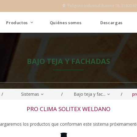
Polígono Industrial Ibarrea 18, 31800 Al

Productos
Quiénes somos
Descargas
BAJO TEJA Y FACHADAS
/
Sistemas
/
Bajo teja y fac...
/
pr
PRO CLIMA SOLITEX WELDANO
argaremos los productos que conforman este sistema próximament