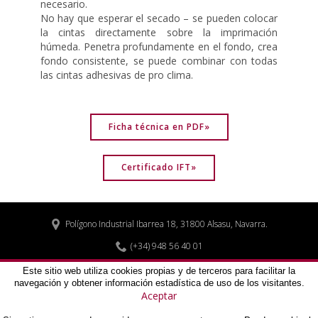
necesario.
No hay que esperar el secado – se pueden colocar
la cintas directamente sobre la imprimación
húmeda. Penetra profundamente en el fondo, crea
fondo consistente, se puede combinar con todas
las cintas adhesivas de pro clima.
Ficha técnica en PDF»
Certificado IFT»
Polígono Industrial Ibarrea 18, 31800 Alsasu, Navarra.


(+34) 948 56 40 01
biohaus@biohaus.es

Este sitio web utiliza cookies propias y de terceros para facilitar la
navegación y obtener información estadística de uso de los visitantes.
Aceptar
Aviso legal
Política de privacidad