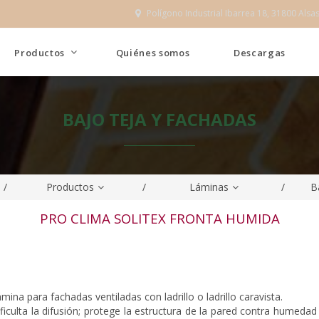
Polígono Industrial Ibarrea 18, 31800 Alsa

Productos
Quiénes somos
Descargas
BAJO TEJA Y FACHADAS
/
Productos
/
Láminas
/
Ba
PRO CLIMA SOLITEX FRONTA HUMIDA
mina para fachadas ventiladas con ladrillo o ladrillo caravista.
ficulta la difusión; protege la estructura de la pared contra humedad 