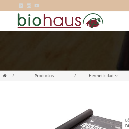



/
Productos
/
Hermeticidad
Lá
Di