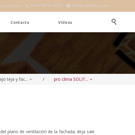
(+34) 948 56 40 01
sua, Navarra.
biohaus@biohaus.es


Skip

Contacto
Vídeos
to
content
jo teja y fac...
/
pro clima SOLIT...
del plano de ventilación de la fachada; deja salir