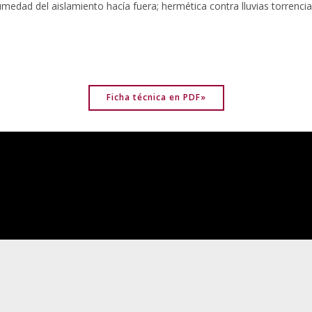
medad del aislamiento hacía fuera; hermética contra lluvias torrencial
Ficha técnica en PDF»