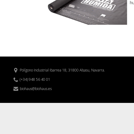
hu
Polígono Industrial Ibarrea 18, 31800 Alsasu, Navarra.


(+34) 948 56 40 01
biohaus@biohaus.es
