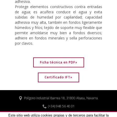
adhesiva.
Protege elementos constructivos contra entradas
de agua; es acuífera conduce el agua y evita
subidas de humedad por capilaridad; capacidad
adhesiva muy alta, también en fondos ligeramente
húmedos y fríos; tejido de soporte muy flexible que
permite amoldarse muy bien a fondos diversos;
adhiere en fondos minerales y sella perforaciones
por clavos.
Ficha técnica en PDF»
Certificado IFT»
Polígono Industrial Ibarrea 18, 31800 Alsasu, Navarra.


(+34) 948 56 40 01
biohaus@biohaus.es

Este sitio web utiliza cookies propias y de terceros para facilitar la